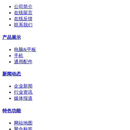
公司简介
在线留言
在线反馈
联系我们
产品展示
电脑&平板
手机
通用配件
新闻动态
企业新闻
行业资讯
媒体报道
特色功能
网站地图
聚合标签