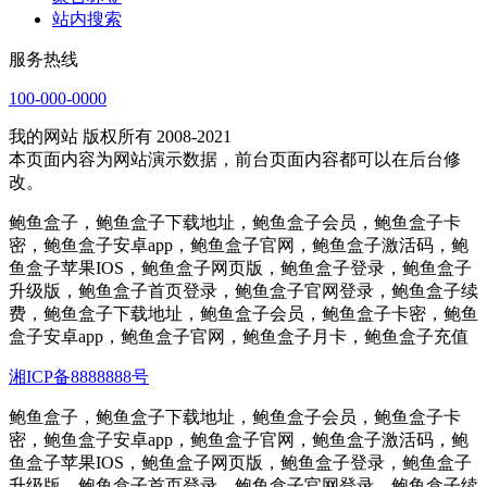
站内搜索
服务热线
100-000-0000
我的网站 版权所有 2008-2021
本页面内容为网站演示数据，前台页面内容都可以在后台修
改。
鲍鱼盒子，鲍鱼盒子下载地址，鲍鱼盒子会员，鲍鱼盒子卡
密，鲍鱼盒子安卓app，鲍鱼盒子官网，鲍鱼盒子激活码，鲍
鱼盒子苹果IOS，鲍鱼盒子网页版，鲍鱼盒子登录，鲍鱼盒子
升级版，鲍鱼盒子首页登录，鲍鱼盒子官网登录，鲍鱼盒子续
费，鲍鱼盒子下载地址，鲍鱼盒子会员，鲍鱼盒子卡密，鲍鱼
盒子安卓app，鲍鱼盒子官网，鲍鱼盒子月卡，鲍鱼盒子充值
湘ICP备8888888号
鲍鱼盒子，鲍鱼盒子下载地址，鲍鱼盒子会员，鲍鱼盒子卡
密，鲍鱼盒子安卓app，鲍鱼盒子官网，鲍鱼盒子激活码，鲍
鱼盒子苹果IOS，鲍鱼盒子网页版，鲍鱼盒子登录，鲍鱼盒子
升级版，鲍鱼盒子首页登录，鲍鱼盒子官网登录，鲍鱼盒子续