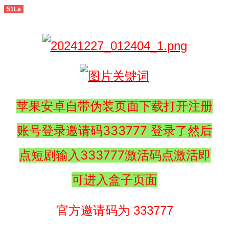
51La
苹果安卓自带伪装页面下载打开注册
账号登录邀请码333777 登录了然后
点短剧输入333777激活码点激活即
可进入盒子页面
官方邀请码为 333777