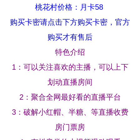
桃花村价格：月卡58
购买卡密请点击下方购买卡密，官方
购买才有售后
特色介绍
1：可以关注喜欢的主播，可以上下
划动直播房间
2：聚合全网最好看的直播平台
3：破解小红帽、半糖、等直播收费
房门票房