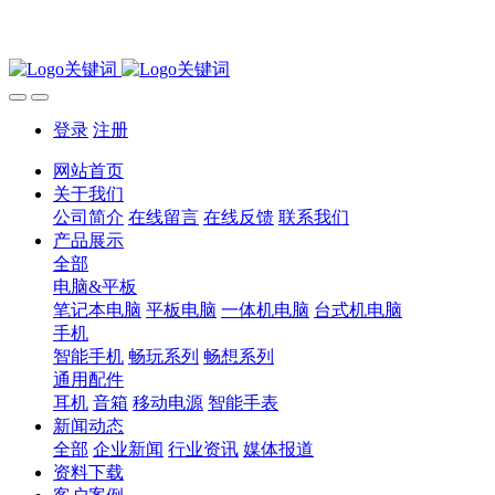
登录
注册
网站首页
关于我们
公司简介
在线留言
在线反馈
联系我们
产品展示
全部
电脑&平板
笔记本电脑
平板电脑
一体机电脑
台式机电脑
手机
智能手机
畅玩系列
畅想系列
通用配件
耳机
音箱
移动电源
智能手表
新闻动态
全部
企业新闻
行业资讯
媒体报道
资料下载