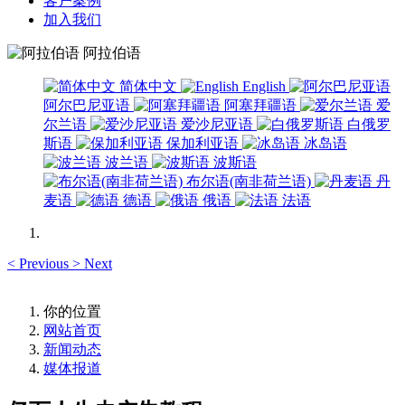
客户案例
加入我们
阿拉伯语
简体中文
English
阿尔巴尼亚语
阿塞拜疆语
爱
尔兰语
爱沙尼亚语
白俄罗
斯语
保加利亚语
冰岛语
波兰语
波斯语
布尔语(南非荷兰语)
丹
麦语
德语
俄语
法语
<
Previous
>
Next
你的位置
网站首页
新闻动态
媒体报道