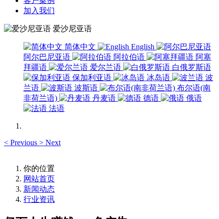
客户案例
加入我们
爱沙尼亚语
简体中文
English
阿尔巴尼亚语
阿拉伯语
阿塞
拜疆语
爱尔兰语
白俄罗斯语
保加利亚语
冰岛语
波
兰语
波斯语
布尔语(南
非荷兰语)
丹麦语
德语
俄语
法语
<
Previous
>
Next
你的位置
网站首页
新闻动态
行业资讯