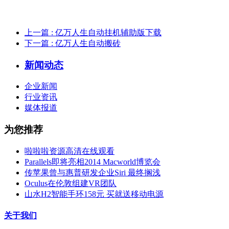
上一篇
: 亿万人生自动挂机辅助版下载
下一篇
: 亿万人生自动搬砖
新闻动态
企业新闻
行业资讯
媒体报道
为您推荐
啦啦啦资源高清在线观看
Parallels即将亮相2014 Macworld博览会
传苹果曾与惠普研发企业Siri 最终搁浅
Oculus在伦敦组建VR团队
山水H2智能手环158元 买就送移动电源
关于我们