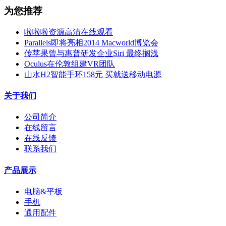
为您推荐
啦啦啦资源高清在线观看
Parallels即将亮相2014 Macworld博览会
传苹果曾与惠普研发企业Siri 最终搁浅
Oculus在伦敦组建VR团队
山水H2智能手环158元 买就送移动电源
关于我们
公司简介
在线留言
在线反馈
联系我们
产品展示
电脑&平板
手机
通用配件