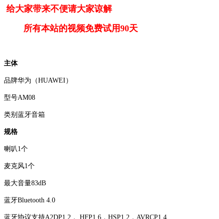
给大家带来不便请大家谅解
所有本站的视频免费试用90天
主体
品牌华为（HUAWEI）
型号AM08
类别蓝牙音箱
规格
喇叭1个
麦克风1个
最大音量83dB
蓝牙Bluetooth 4.0
蓝牙协议支持A2DP1.2， HFP1.6，HSP1.2，AVRCP1.4