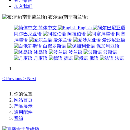
客户案例
加入我们
布尔语(南非荷兰语)
简体中文
English
阿尔巴尼亚语
阿拉伯语
阿塞
拜疆语
爱尔兰语
爱沙尼亚语
白俄罗斯语
保加利亚语
冰岛语
波兰语
波斯语
丹麦语
德语
俄语
法语
<
Previous
>
Next
你的位置
网站首页
产品展示
通用配件
音箱