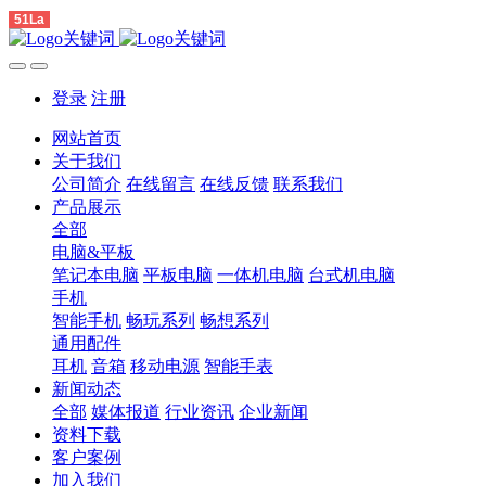
51La
登录
注册
网站首页
关于我们
公司简介
在线留言
在线反馈
联系我们
产品展示
全部
电脑&平板
笔记本电脑
平板电脑
一体机电脑
台式机电脑
手机
智能手机
畅玩系列
畅想系列
通用配件
耳机
音箱
移动电源
智能手表
新闻动态
全部
媒体报道
行业资讯
企业新闻
资料下载
客户案例
加入我们