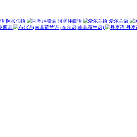
阿拉伯语
阿塞拜疆语
爱尔兰语
波斯语
布尔语(南非荷兰语)
丹麦