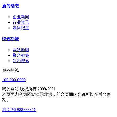
新闻动态
企业新闻
行业资讯
媒体报道
特色功能
网站地图
聚合标签
站内搜索
服务热线
100-000-0000
我的网站 版权所有 2008-2021
本页面内容为网站演示数据，前台页面内容都可以在后台修
改。
湘ICP备8888888号