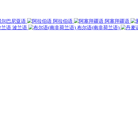
阿尔巴尼亚语
阿拉伯语
阿塞拜疆语
波兰语
布尔语(南非荷兰语)