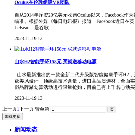
Oculus在伦敦组建VR团队
自从2014年斥资20亿美元收购Oculus以来，Face
瞄准。根据外媒《每日电讯报》报道，Facebook近日在英
LeBeau，是谷歌
2023-11-19
12
山水H2智能手环158元 买就送移动电源
山水最新推出的一款全新二代升级版智能健康手环H2，
欧美风设计，顶级高技术含量，进口高品质选材，全面实
戳品牌聚划算活动进行限量抢购，目前已有上千名心动买
2023-11-19
13
上一页
1
下一页
转至第
加载更多
新闻动态