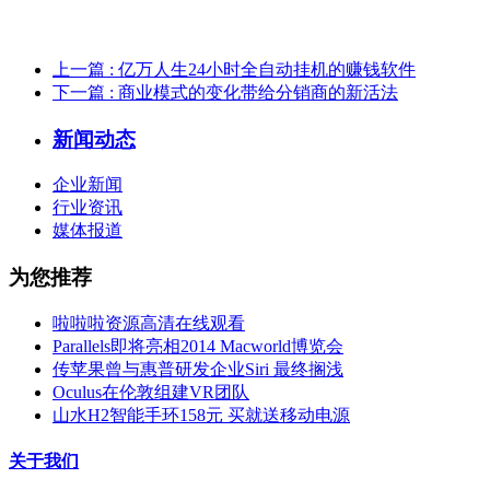
上一篇
: 亿万人生24小时全自动挂机的赚钱软件
下一篇
: 商业模式的变化带给分销商的新活法
新闻动态
企业新闻
行业资讯
媒体报道
为您推荐
啦啦啦资源高清在线观看
Parallels即将亮相2014 Macworld博览会
传苹果曾与惠普研发企业Siri 最终搁浅
Oculus在伦敦组建VR团队
山水H2智能手环158元 买就送移动电源
关于我们