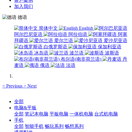
客户案例
加入我们
德语
简体中文
English
阿尔巴尼亚语
阿拉伯语
阿塞
拜疆语
爱尔兰语
爱沙尼亚语
白俄罗斯语
保加利亚语
冰岛语
波兰语
波斯语
布尔语(南非荷兰语)
丹
麦语
俄语
法语
<
Previous
>
Next
全部
电脑&平板
全部
笔记本电脑
平板电脑
一体机电脑
台式机电脑
手机
全部
智能手机
畅玩系列
畅想系列