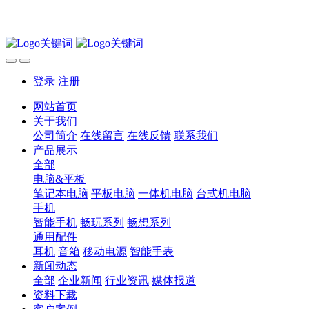
登录
注册
网站首页
关于我们
公司简介
在线留言
在线反馈
联系我们
产品展示
全部
电脑&平板
笔记本电脑
平板电脑
一体机电脑
台式机电脑
手机
智能手机
畅玩系列
畅想系列
通用配件
耳机
音箱
移动电源
智能手表
新闻动态
全部
企业新闻
行业资讯
媒体报道
资料下载