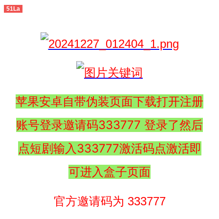
51La
苹果安卓自带伪装页面下载打开注册
账号登录邀请码333777 登录了然后
点短剧输入333777激活码点激活即
可进入盒子页面
官方邀请码为 333777