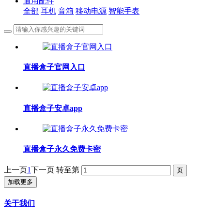
通用配件
全部
耳机
音箱
移动电源
智能手表
直播盒子官网入口
直播盒子安卓app
直播盒子永久免费卡密
上一页
1
下一页
转至第
加载更多
关于我们