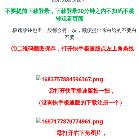
不要提前下载登录，下载登录30分钟之内不扫码不跳
转观看页面
极速版钱包里一般都会有一块，顺便提出来白给的不要白
不要
①二维码截图保存，打开快手极速版点左上角条线
②打开快手极速版扫一扫，
（没有快手极速版的下载注册一个）
③打开右下角图片，