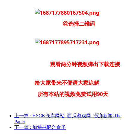
④选择二维码
观看两分钟视频弹出下载连接
给大家带来不便请大家谅解
所有本站的视频免费试用90天
上一篇
: HSCK仓库网站_西瓜游戏网_澎湃新闻-The
Paper
下一篇
: 加特林聚合盒子