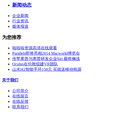
新闻动态
企业新闻
行业资讯
媒体报道
为您推荐
啦啦啦资源高清在线观看
Parallels即将亮相2014 Macworld博览会
传苹果曾与惠普研发企业Siri 最终搁浅
Oculus在伦敦组建VR团队
山水H2智能手环158元 买就送移动电源
关于我们
公司简介
在线留言
在线反馈
联系我们