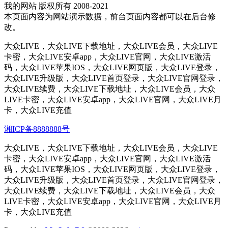
我的网站 版权所有 2008-2021
本页面内容为网站演示数据，前台页面内容都可以在后台修
改。
大众LIVE，大众LIVE下载地址，大众LIVE会员，大众LIVE
卡密，大众LIVE安卓app，大众LIVE官网，大众LIVE激活
码，大众LIVE苹果IOS，大众LIVE网页版，大众LIVE登录，
大众LIVE升级版，大众LIVE首页登录，大众LIVE官网登录，
大众LIVE续费，大众LIVE下载地址，大众LIVE会员，大众
LIVE卡密，大众LIVE安卓app，大众LIVE官网，大众LIVE月
卡，大众LIVE充值
湘ICP备8888888号
大众LIVE，大众LIVE下载地址，大众LIVE会员，大众LIVE
卡密，大众LIVE安卓app，大众LIVE官网，大众LIVE激活
码，大众LIVE苹果IOS，大众LIVE网页版，大众LIVE登录，
大众LIVE升级版，大众LIVE首页登录，大众LIVE官网登录，
大众LIVE续费，大众LIVE下载地址，大众LIVE会员，大众
LIVE卡密，大众LIVE安卓app，大众LIVE官网，大众LIVE月
卡，大众LIVE充值