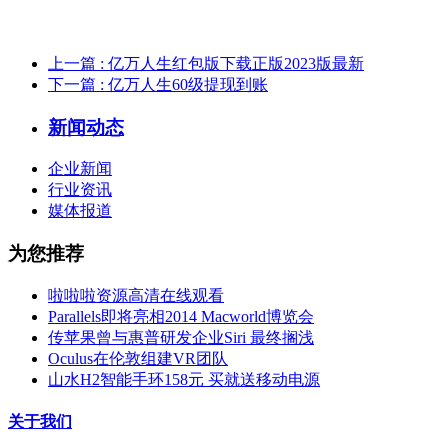
上一篇
: 亿万人生红包版下载正版2023版最新
下一篇
: 亿万人生60级提现到账
新闻动态
企业新闻
行业资讯
媒体报道
为您推荐
啦啦啦资源高清在线观看
Parallels即将亮相2014 Macworld博览会
传苹果曾与惠普研发企业Siri 最终搁浅
Oculus在伦敦组建VR团队
山水H2智能手环158元 买就送移动电源
关于我们