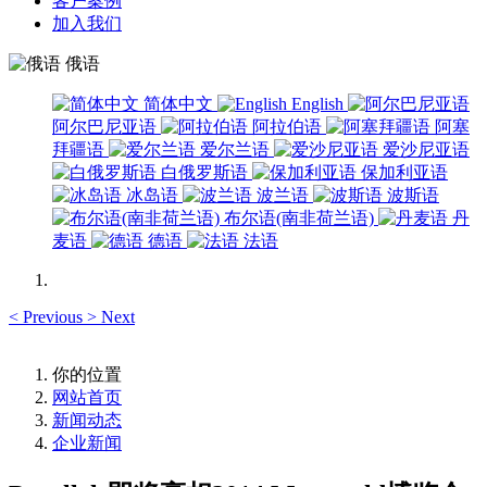
客户案例
加入我们
俄语
简体中文
English
阿尔巴尼亚语
阿拉伯语
阿塞
拜疆语
爱尔兰语
爱沙尼亚语
白俄罗斯语
保加利亚语
冰岛语
波兰语
波斯语
布尔语(南非荷兰语)
丹
麦语
德语
法语
<
Previous
>
Next
你的位置
网站首页
新闻动态
企业新闻