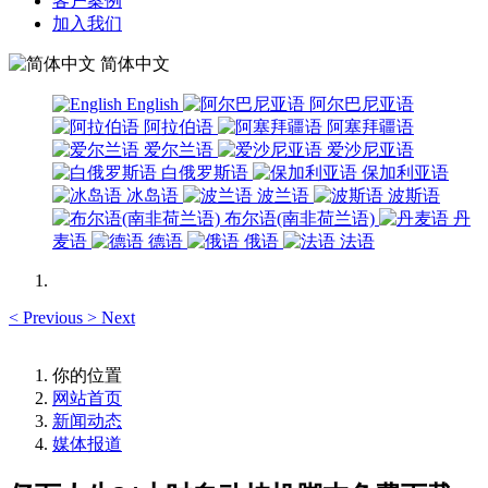
客户案例
加入我们
简体中文
English
阿尔巴尼亚语
阿拉伯语
阿塞拜疆语
爱尔兰语
爱沙尼亚语
白俄罗斯语
保加利亚语
冰岛语
波兰语
波斯语
布尔语(南非荷兰语)
丹
麦语
德语
俄语
法语
<
Previous
>
Next
你的位置
网站首页
新闻动态
媒体报道