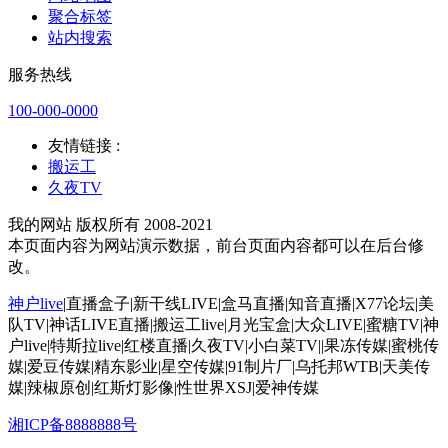
聚合标签
站内搜索
服务热线
100-000-0000
友情链接 :
搬运工
久夜TV
我的网站 版权所有 2008-2021
本页面内容为网站演示数据，前台页面内容都可以在后台修
改。
神户live
|直播盒子|新干线LIVE|盒马直播|知音直播|X77论坛|美
队TV|神话LIVE直播|搬运工live|月光宝盒|大众LIVE|蜜糖TV|神
户live|特斯拉live|红楼直播|久夜TV|小白菜TV||果冻传媒|蜜桃传
媒|爱豆传媒|精东影业|星空传媒|91制片厂|乌托邦WTB|天美传
媒|辣椒原创|红斯灯影像|性世界XSJ|爱神传媒
湘ICP备8888888号