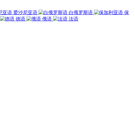
爱沙尼亚语
白俄罗斯语
保
德语
俄语
法语