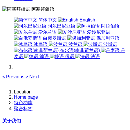
阿塞拜疆语
简体中文
English
阿尔巴尼亚语
阿拉伯语
爱尔兰语
爱沙尼亚语
白俄罗斯语
保加利亚语
冰岛语
波兰语
波斯语
布尔语(南非荷兰语)
丹
麦语
德语
俄语
法语
<
Previous
>
Next
Location
Home page
特色功能
聚合标签
关于我们