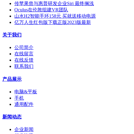
传苹果曾与惠普研发企业Siri 最终搁浅
Oculus在伦敦组建VR团队
山水H2智能手环158元 买就送移动电源
亿万人生红包版下载正版2023版最新
关于我们
公司简介
在线留言
在线反馈
联系我们
产品展示
电脑&平板
手机
通用配件
新闻动态
企业新闻