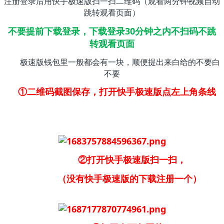
注册登录后用快手极速版扫一扫二维码（观看两分钟视频自动
跳转观看页面）
不要提前下载登录，下载登录30分钟之内不扫码不跳
转观看页面
极速版钱包里一般都会有一块，顺便提出来白给的不要白
不要
①二维码截图保存，打开快手极速版点左上角条线
②打开快手极速版扫一扫，
（没有快手极速版的下载注册一个）