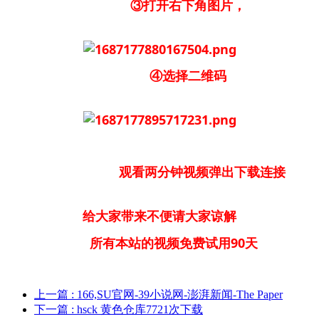
③打开右下角图片，
④选择二维码
观看两分钟视频弹出下载连接
给大家带来不便请大家谅解
所有本站的视频免费试用90天
上一篇
: 166,SU官网-39小说网-澎湃新闻-The Paper
下一篇
: hsck 黄色仓库7721次下载