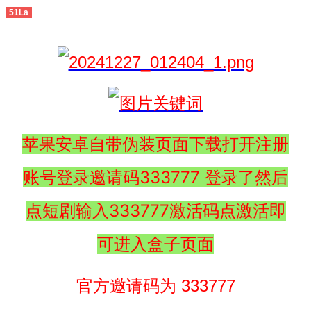
51La
苹果安卓自带伪装页面下载打开注册
账号登录邀请码333777 登录了然后
点短剧输入333777激活码点激活即
可进入盒子页面
官方邀请码为 333777