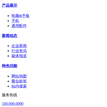
产品展示
电脑&平板
手机
通用配件
新闻动态
企业新闻
行业资讯
媒体报道
特色功能
网站地图
聚合标签
站内搜索
服务热线
100-000-0000