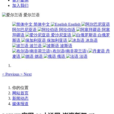
客户案例
加入我们
爱尔兰语
简体中文
English
阿尔巴尼亚语
阿拉伯语
阿塞
拜疆语
爱沙尼亚语
白俄罗
斯语
保加利亚语
冰岛语
波兰语
波斯语
布尔语(南非荷兰语)
丹
麦语
德语
俄语
法语
<
Previous
>
Next
你的位置
网站首页
新闻动态
媒体报道