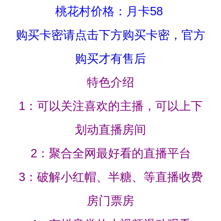
桃花村价格：月卡58
购买卡密请点击下方购买卡密，官方
购买才有售后
特色介绍
1：可以关注喜欢的主播，可以上下
划动直播房间
2：聚合全网最好看的直播平台
3：破解小红帽、半糖、等直播收费
房门票房