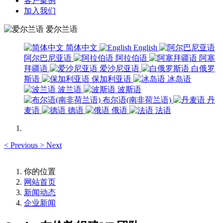
客户案例
加入我们
爱尔兰语
简体中文
English
阿尔巴尼亚语
阿拉伯语
阿塞
拜疆语
爱沙尼亚语
白俄罗
斯语
保加利亚语
冰岛语
波兰语
波斯语
布尔语(南非荷兰语)
丹
麦语
德语
俄语
法语
<
Previous
>
Next
你的位置
网站首页
新闻动态
企业新闻