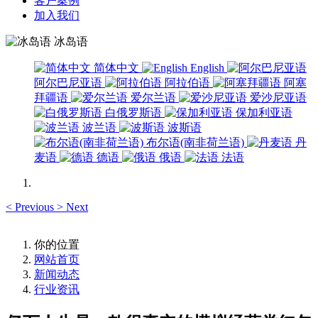
客户案例
加入我们
冰岛语
简体中文
English
阿尔巴尼亚语
阿拉伯语
阿塞
拜疆语
爱尔兰语
爱沙尼亚语
白俄罗斯语
保加利亚语
波兰语
波斯语
布尔语(南非荷兰语)
丹
麦语
德语
俄语
法语
<
Previous
>
Next
你的位置
网站首页
新闻动态
行业资讯