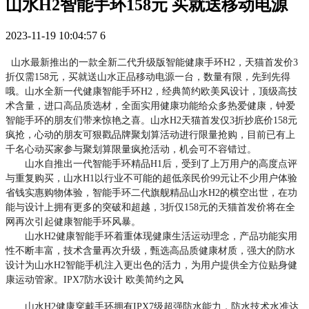
山水H2智能手环158元 买就送移动电源
2023-11-19 10:04:57
6
山水最新推出的一款全新二代升级版智能健康手环H2，天猫首发价3
折仅需158元，买就送山水正品移动电源一台，数量有限，先到先得
哦。山水全新一代健康智能手环H2，经典简约欧美风设计，顶级高技
术含量，进口高品质选材，全面实用健康功能给众多热爱健康，钟爱
智能手环的朋友们带来惊艳之喜。山水H2天猫首发仅3折抄底价158元
疯抢，心动的朋友可狠戳品牌聚划算活动进行限量抢购，目前已有上
千名心动买家参与聚划算限量疯抢活动，机会可不容错过。
山水自推出一代智能手环精品H1后，受到了上万用户的高度点评
与重复购买，山水H1以行业不可能的超低亲民价99元让不少用户体验
省钱实惠购物体验，智能手环二代旗舰精品山水H2的横空出世，在功
能与设计上拥有更多的突破和超越，3折仅158元的天猫首发价将在全
网再次引起健康智能手环风暴。
山水H2健康智能手环着重体现健康生活运动理念，产品功能实用
性不断丰富，技术含量再次升级，甄选高品质健康材质，强大的防水
设计为山水H2智能手机注入更出色的活力，为用户提供全方位贴身健
康运动管家。IPX7防水设计 欧美简约之风
山水H2健康穿戴手环拥有IPX7级超强防水能力，防水技术水准达