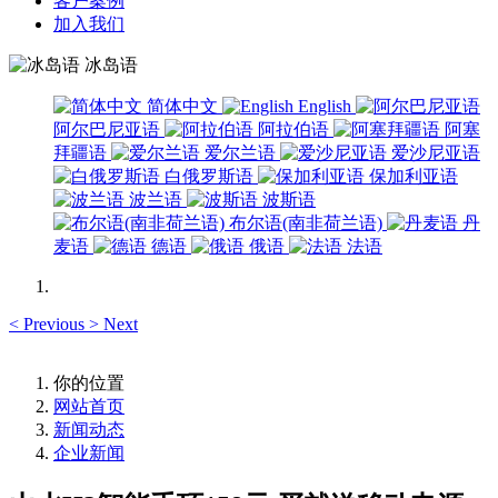
客户案例
加入我们
冰岛语
简体中文
English
阿尔巴尼亚语
阿拉伯语
阿塞
拜疆语
爱尔兰语
爱沙尼亚语
白俄罗斯语
保加利亚语
波兰语
波斯语
布尔语(南非荷兰语)
丹
麦语
德语
俄语
法语
<
Previous
>
Next
你的位置
网站首页
新闻动态
企业新闻