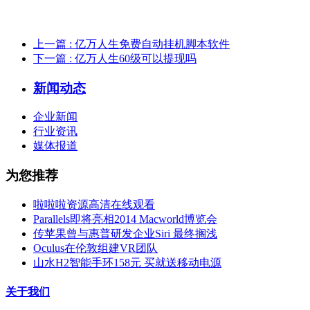
上一篇
: 亿万人生免费自动挂机脚本软件
下一篇
: 亿万人生60级可以提现吗
新闻动态
企业新闻
行业资讯
媒体报道
为您推荐
啦啦啦资源高清在线观看
Parallels即将亮相2014 Macworld博览会
传苹果曾与惠普研发企业Siri 最终搁浅
Oculus在伦敦组建VR团队
山水H2智能手环158元 买就送移动电源
关于我们