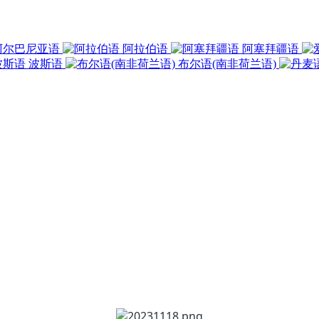
阿尔巴尼亚语
阿拉伯语
阿塞拜疆语
波斯语
布尔语(南非荷兰语)