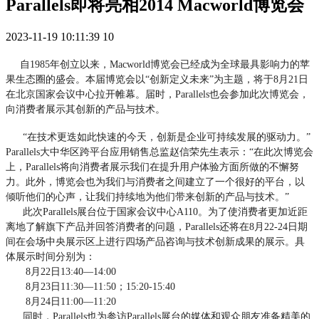
Parallels即将亮相2014 Macworld博览会
2023-11-19 10:11:39
10
自1985年创立以来，Macworld博览会已经成为全球最具影响力的苹
果生态圈的盛会。本届博览会以“创新定义未来”为主题，将于8月21日
在北京国家会议中心拉开帷幕。届时，Parallels也会参加此次博览会，
向消费者展示其创新的产品与技术。
“在技术更迭如此快速的今天，创新是企业可持续发展的驱动力。”
Parallels大中华区跨平台应用销售总监赵信荣先生表示：“在此次博览会
上，Parallels将向消费者展示我们在提升用户体验方面所做的不懈努
力。此外，博览会也为我们与消费者之间建立了一个很好的平台，以
倾听他们的心声，让我们持续地为他们带来创新的产品与技术。”
此次Parallels展台位于国家会议中心A110。为了使消费者更加近距
离地了解旗下产品并回答消费者的问题，Parallels还将在8月22-24日期
间在会场中央展示区上进行四场产品咨询与技术创新成果的展示。具
体展示时间分别为：
8月22日13:40—14:00
8月23日11:30—11:50；15:20-15:40
8月24日11:00—11:20
同时，Parallels也为参访Parallels展台的媒体和观众朋友准备精美的