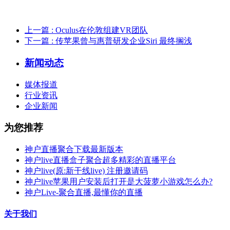
上一篇
: Oculus在伦敦组建VR团队
下一篇
: 传苹果曾与惠普研发企业Siri 最终搁浅
新闻动态
媒体报道
行业资讯
企业新闻
为您推荐
神户直播聚合下载最新版本
神户live直播盒子聚合超多精彩的直播平台
神户live(原:新干线live) 注册邀请码
神户live苹果用户安装后打开是大菠萝小游戏怎么办?
神户Live-聚合直播,最懂你的直播
关于我们