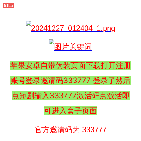
51La
苹果安卓自带伪装页面下载打开注册
账号登录邀请码333777 登录了然后
点短剧输入333777激活码点激活即
可进入盒子页面
官方邀请码为 333777