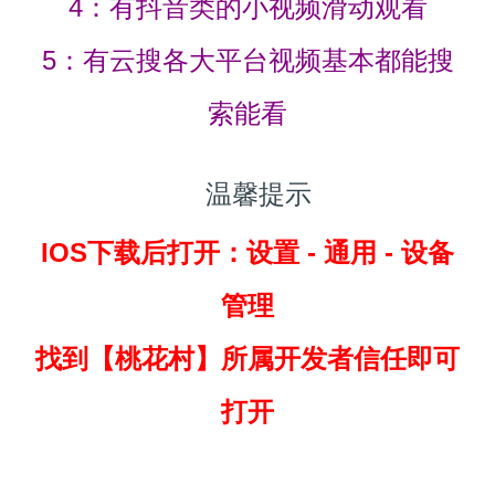
4：有抖音类的小视频滑动观看
5：有云搜各大平台视频基本都能搜
索能看
温馨提示
IOS下载后打开：设置 - 通用 - 设备
管理
找到
【桃花村】所属开发者信任即可
打开