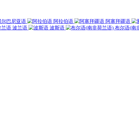
阿尔巴尼亚语
阿拉伯语
阿塞拜疆语
波兰语
波斯语
布尔语(南