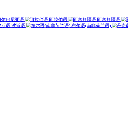
阿尔巴尼亚语
阿拉伯语
阿塞拜疆语
波斯语
布尔语(南非荷兰语)