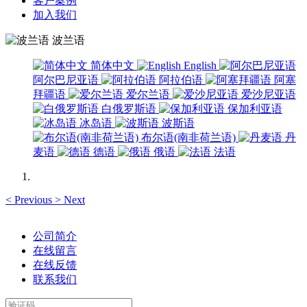
客户案例
加入我们
波兰语
简体中文
English
阿尔巴尼亚语
阿拉伯语
阿塞
拜疆语
爱尔兰语
爱沙尼亚语
白俄罗斯语
保加利亚语
冰岛语
波斯语
布尔语(南非荷兰语)
丹
麦语
德语
俄语
法语
<
Previous
>
Next
公司简介
在线留言
在线反馈
联系我们