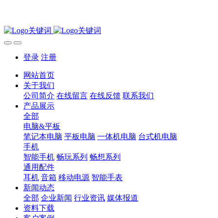
登录
注册
网站首页
关于我们
公司简介
在线留言
在线反馈
联系我们
产品展示
全部
电脑&平板
笔记本电脑
平板电脑
一体机电脑
台式机电脑
手机
智能手机
畅玩系列
畅想系列
通用配件
耳机
音箱
移动电源
智能手表
新闻动态
全部
企业新闻
行业资讯
媒体报道
资料下载