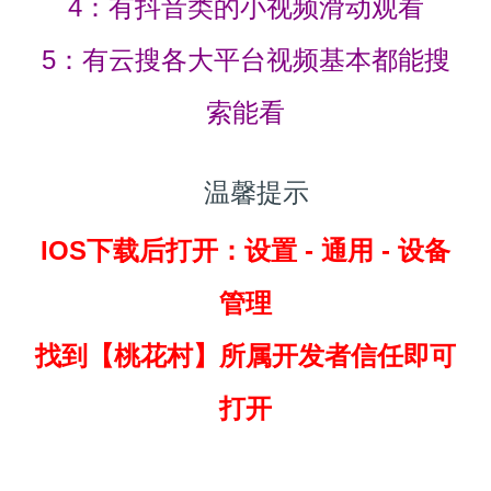
4：有抖音类的小视频滑动观看
5：有云搜各大平台视频基本都能搜
索能看
温馨提示
IOS下载后打开：设置 - 通用 - 设备
管理
找到
【桃花村】所属开发者信任即可
打开