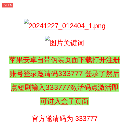
51La
苹果安卓自带伪装页面下载打开注册
账号登录邀请码333777 登录了然后
点短剧输入333777激活码点激活即
可进入盒子页面
官方邀请码为 333777