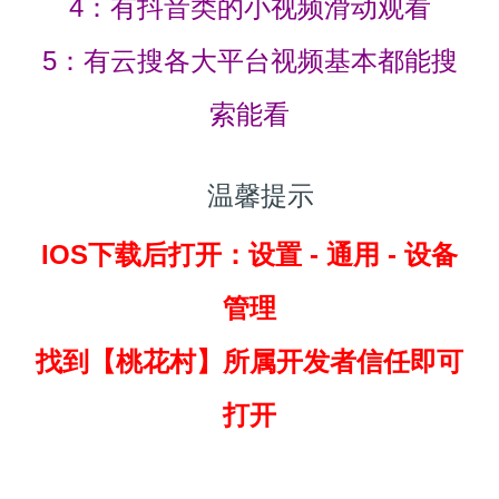
4：有抖音类的小视频滑动观看
5：有云搜各大平台视频基本都能搜
索能看
温馨提示
IOS下载后打开：设置 - 通用 - 设备
管理
找到
【桃花村】所属开发者信任即可
打开