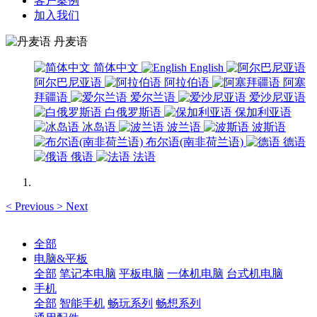
客户案例
加入我们
丹麦语
简体中文
English
阿尔巴尼亚语
阿拉伯语
阿塞
拜疆语
爱尔兰语
爱沙尼亚语
白俄罗斯语
保加利亚语
冰岛语
波兰语
波斯语
布尔语(南非荷兰语)
德语
俄语
法语
<
Previous
>
Next
全部
电脑&平板
全部
笔记本电脑
平板电脑
一体机电脑
台式机电脑
手机
全部
智能手机
畅玩系列
畅想系列