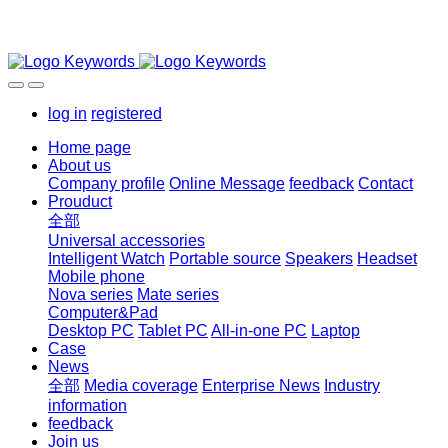
log in
registered
Home page
About us
Company profile
Online Message
feedback
Contact
Prouduct
全部
Universal accessories
Intelligent Watch
Portable source
Speakers
Headset
Mobile phone
Nova series
Mate series
Computer&Pad
Desktop PC
Tablet PC
All-in-one PC
Laptop
Case
News
全部
Media coverage
Enterprise News
Industry
information
feedback
Join us