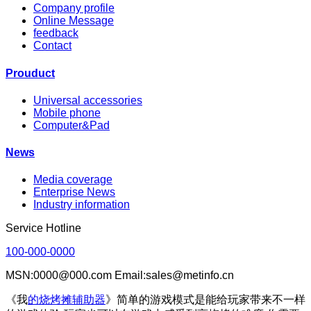
Company profile
Online Message
feedback
Contact
Prouduct
Universal accessories
Mobile phone
Computer&Pad
News
Media coverage
Enterprise News
Industry information
Service Hotline
100-000-0000
MSN:0000@000.com Email:sales@metinfo.cn
《我
的烧烤摊辅助器
》简单的游戏模式是能给玩家带来不一样