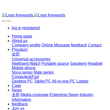
log in
registered
Home page
About us
Company profile
Online Message
feedback
Contact
Prouduct
全部
Universal accessories
Intelligent Watch
Portable source
Speakers
Headset
Mobile phone
Nova series
Mate series
Computer&Pad
Desktop PC
Tablet PC
All-in-one PC
Laptop
Case
News
全部
Media coverage
Enterprise News
Industry
information
feedback
Join us