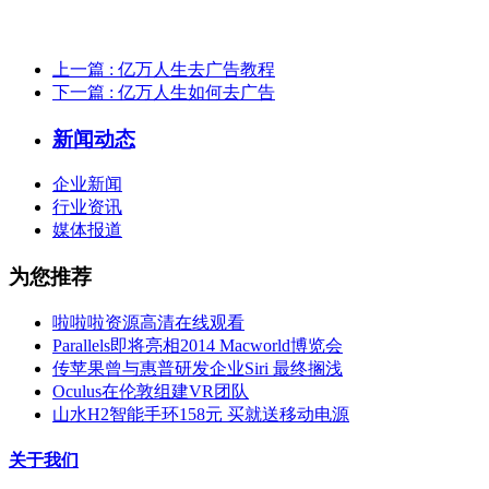
上一篇
: 亿万人生去广告教程
下一篇
: 亿万人生如何去广告
新闻动态
企业新闻
行业资讯
媒体报道
为您推荐
啦啦啦资源高清在线观看
Parallels即将亮相2014 Macworld博览会
传苹果曾与惠普研发企业Siri 最终搁浅
Oculus在伦敦组建VR团队
山水H2智能手环158元 买就送移动电源
关于我们