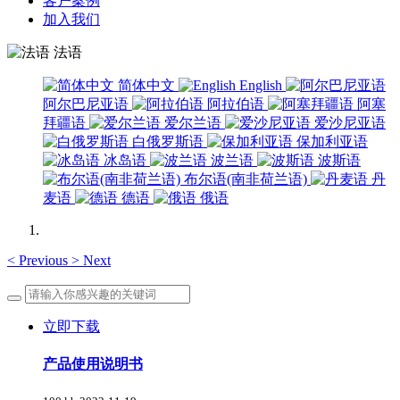
客户案例
加入我们
法语
简体中文
English
阿尔巴尼亚语
阿拉伯语
阿塞
拜疆语
爱尔兰语
爱沙尼亚语
白俄罗斯语
保加利亚语
冰岛语
波兰语
波斯语
布尔语(南非荷兰语)
丹
麦语
德语
俄语
<
Previous
>
Next
立即下载
产品使用说明书