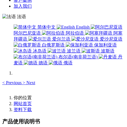
客户案例
加入我们
法语
简体中文
English
阿尔巴尼亚语
阿拉伯语
阿塞
拜疆语
爱尔兰语
爱沙尼亚语
白俄罗斯语
保加利亚语
冰岛语
波兰语
波斯语
布尔语(南非荷兰语)
丹
麦语
德语
俄语
<
Previous
>
Next
你的位置
网站首页
资料下载
产品使用说明书