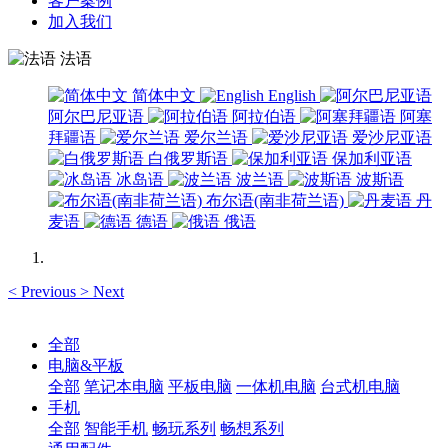
客户案例
加入我们
法语
简体中文
English
阿尔巴尼亚语
阿拉伯语
阿塞
拜疆语
爱尔兰语
爱沙尼亚语
白俄罗斯语
保加利亚语
冰岛语
波兰语
波斯语
布尔语(南非荷兰语)
丹
麦语
德语
俄语
<
Previous
>
Next
全部
电脑&平板
全部
笔记本电脑
平板电脑
一体机电脑
台式机电脑
手机
全部
智能手机
畅玩系列
畅想系列