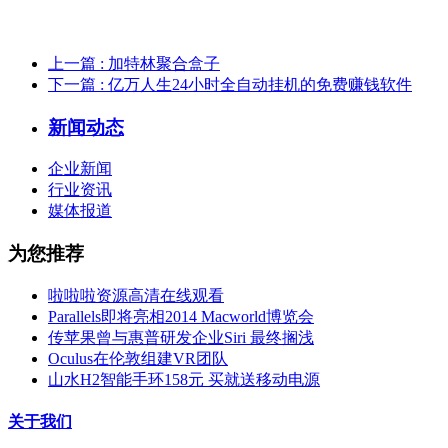
上一篇
: 加特林聚合盒子
下一篇
: 亿万人生24小时全自动挂机的免费赚钱软件
新闻动态
企业新闻
行业资讯
媒体报道
为您推荐
啦啦啦资源高清在线观看
Parallels即将亮相2014 Macworld博览会
传苹果曾与惠普研发企业Siri 最终搁浅
Oculus在伦敦组建VR团队
山水H2智能手环158元 买就送移动电源
关于我们