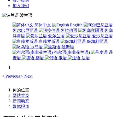
客户案例
加入我们
波兰语
简体中文
English
阿尔巴尼亚语
阿拉伯语
阿塞
拜疆语
爱尔兰语
爱沙尼亚语
白俄罗斯语
保加利亚语
冰岛语
波斯语
布尔语(南非荷兰语)
丹
麦语
德语
俄语
法语
<
Previous
>
Next
你的位置
网站首页
新闻动态
媒体报道