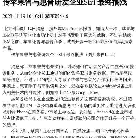
传苹果曾与惠普研发企业Siri 最终搁浅
2023-11-19 10:16:41
精东影业
9
北京时间8月14日消息，据外媒MacRumors报道，知情人士称，苹果与
IBM联手进军企业市场让竞争对手感受到了巨大的威胁。不过在结缘
IBM之前，苹果还曾与惠普商谈，试图开发一款“企业版Siri”移动搜索
产品。
传苹果曾与惠普研发企业Siri 最终搁浅（图片来自btnet）
消息称，苹果曾与惠普接触，讨论如何在后者的产品中整合Siri搜
索服务，从而让企业员工通过他们的设备获取财务数据、产品库存数
量等信息。不过，IBM的介入导致了苹果与惠普的合作项目最终搁浅。
事实上，惠普除了与苹果谈判之外，还在谷歌谈论在Android设备上引
入相关技术的可能性，例如推出企业版Google Now。
虽然谷歌尚未在企业数据和企业软件方面部署搜索功能，不过随
着苹果结盟IBM，该公司将重新思考企业市场的重要性，通过进入该领
域削弱iPhone在商务客户市场主导地位。要知道，Android在企业市场
的占比远低于iOS，与惠普这样有丰富经验的公司合作无疑是一个正确
的选择。
今年7月，苹果与IBM共同宣布，已经达成一项排他性的合作关
系，即通过一种新类别的商务应用来改造企业移动市场，将IBM的大数