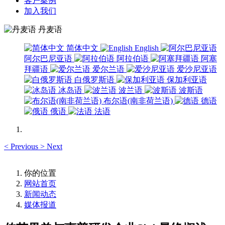
客户案例
加入我们
丹麦语
简体中文
English
阿尔巴尼亚语
阿拉伯语
阿塞
拜疆语
爱尔兰语
爱沙尼亚语
白俄罗斯语
保加利亚语
冰岛语
波兰语
波斯语
布尔语(南非荷兰语)
德语
俄语
法语
<
Previous
>
Next
你的位置
网站首页
新闻动态
媒体报道