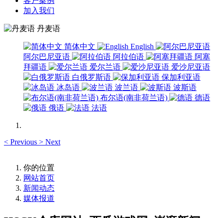
客户案例
加入我们
丹麦语
简体中文
English
阿尔巴尼亚语
阿拉伯语
阿塞
拜疆语
爱尔兰语
爱沙尼亚语
白俄罗斯语
保加利亚语
冰岛语
波兰语
波斯语
布尔语(南非荷兰语)
德语
俄语
法语
<
Previous
>
Next
你的位置
网站首页
新闻动态
媒体报道