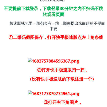
不要提前下载登录，下载登录30分钟之内不扫码不跳
转观看页面
极速版钱包里一般都会有一块，顺便提出来白给的不要白
不要
①二维码截图保存，打开快手极速版点左上角条线
②打开快手极速版扫一扫，
（没有快手极速版的下载注册一个）
③打开右下角图片，