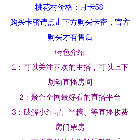
桃花村价格：月卡58
购买卡密请点击下方购买卡密，官方
购买才有售后
特色介绍
1：可以关注喜欢的主播，可以上下
划动直播房间
2：聚合全网最好看的直播平台
3：破解小红帽、半糖、等直播收费
房门票房