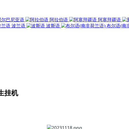
阿尔巴尼亚语
阿拉伯语
阿塞拜疆语
波兰语
波斯语
布尔语(南
生挂机