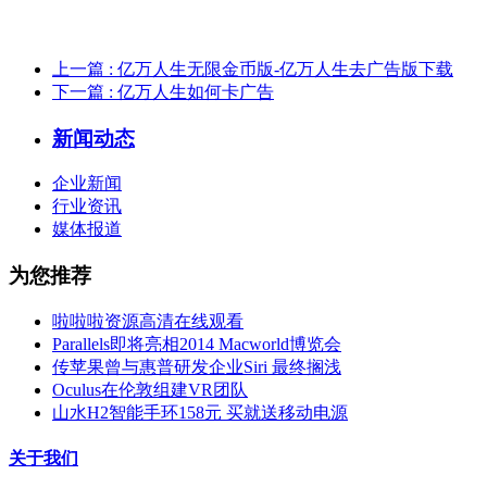
上一篇
: 亿万人生无限金币版-亿万人生去广告版下载
下一篇
: 亿万人生如何卡广告
新闻动态
企业新闻
行业资讯
媒体报道
为您推荐
啦啦啦资源高清在线观看
Parallels即将亮相2014 Macworld博览会
传苹果曾与惠普研发企业Siri 最终搁浅
Oculus在伦敦组建VR团队
山水H2智能手环158元 买就送移动电源
关于我们