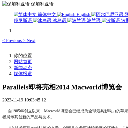
保加利亚语
简体中文
English
俄罗斯语
冰岛语
波兰语
波
<
Previous
>
Next
你的位置
网站首页
新闻动态
媒体报道
Parallels即将亮相2014 Macworld博览会
2023-11-19 10:03:45
12
自1985年创立以来，Macworld博览会已经成为全球最具影响力的苹
者展示其创新的产品与技术。