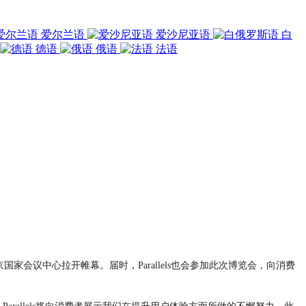
爱尔兰语
爱沙尼亚语
白
德语
俄语
法语
国家会议中心拉开帷幕。届时，Parallels也会参加此次博览会，向消费