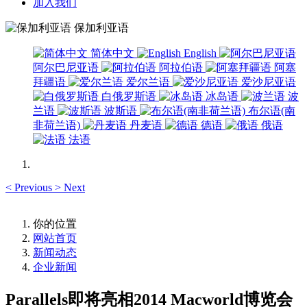
加入我们
保加利亚语
简体中文
English
阿尔巴尼亚语
阿拉伯语
阿塞
拜疆语
爱尔兰语
爱沙尼亚语
白俄罗斯语
冰岛语
波
兰语
波斯语
布尔语(南
非荷兰语)
丹麦语
德语
俄语
法语
<
Previous
>
Next
你的位置
网站首页
新闻动态
企业新闻
Parallels即将亮相2014 Macworld博览会