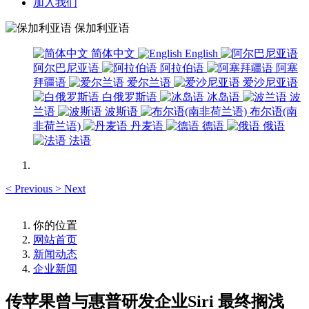
加入我们
保加利亚语
简体中文
English
阿尔巴尼亚语
阿拉伯语
阿塞
拜疆语
爱尔兰语
爱沙尼亚语
白俄罗斯语
冰岛语
波
兰语
波斯语
布尔语(南
非荷兰语)
丹麦语
德语
俄语
法语
<
Previous
>
Next
你的位置
网站首页
新闻动态
企业新闻
传苹果曾与惠普研发企业Siri 最终搁浅