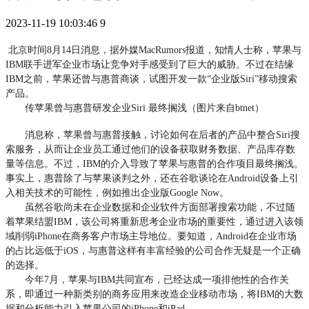
2023-11-19 10:03:46
9
北京时间8月14日消息，据外媒MacRumors报道，知情人士称，苹果与
IBM联手进军企业市场让竞争对手感受到了巨大的威胁。不过在结缘
IBM之前，苹果还曾与惠普商谈，试图开发一款“企业版Siri”移动搜索
产品。
传苹果曾与惠普研发企业Siri 最终搁浅（图片来自btnet）
消息称，苹果曾与惠普接触，讨论如何在后者的产品中整合Siri搜
索服务，从而让企业员工通过他们的设备获取财务数据、产品库存数
量等信息。不过，IBM的介入导致了苹果与惠普的合作项目最终搁浅。
事实上，惠普除了与苹果谈判之外，还在谷歌谈论在Android设备上引
入相关技术的可能性，例如推出企业版Google Now。
虽然谷歌尚未在企业数据和企业软件方面部署搜索功能，不过随
着苹果结盟IBM，该公司将重新思考企业市场的重要性，通过进入该领
域削弱iPhone在商务客户市场主导地位。要知道，Android在企业市场
的占比远低于iOS，与惠普这样有丰富经验的公司合作无疑是一个正确
的选择。
今年7月，苹果与IBM共同宣布，已经达成一项排他性的合作关
系，即通过一种新类别的商务应用来改造企业移动市场，将IBM的大数
据和分析能力引入苹果公司的iPhone和iPad。