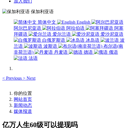
加入我们
保加利亚语
简体中文
English
阿尔巴尼亚语
阿拉伯语
阿塞
拜疆语
爱尔兰语
爱沙尼亚语
白俄罗斯语
冰岛语
波
兰语
波斯语
布尔语(南
非荷兰语)
丹麦语
德语
俄语
法语
<
Previous
>
Next
你的位置
网站首页
新闻动态
媒体报道
亿万人生60级可以提现吗