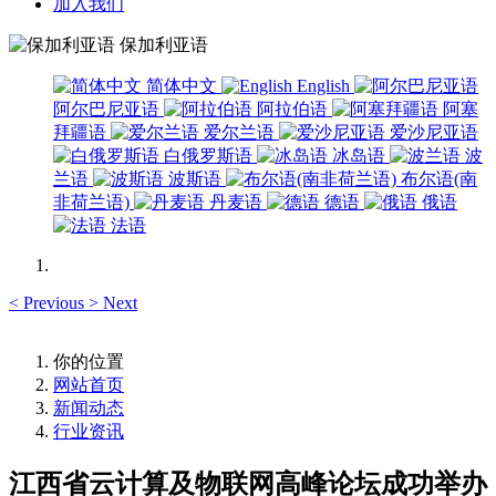
加入我们
保加利亚语
简体中文
English
阿尔巴尼亚语
阿拉伯语
阿塞
拜疆语
爱尔兰语
爱沙尼亚语
白俄罗斯语
冰岛语
波
兰语
波斯语
布尔语(南
非荷兰语)
丹麦语
德语
俄语
法语
<
Previous
>
Next
你的位置
网站首页
新闻动态
行业资讯
江西省云计算及物联网高峰论坛成功举办