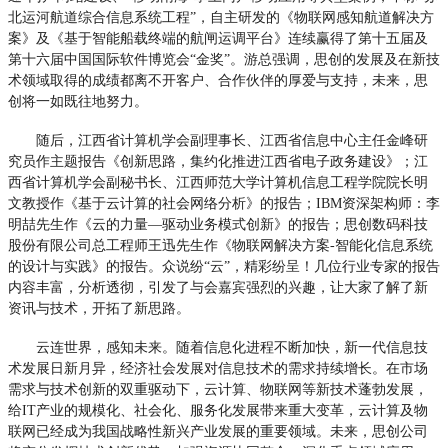
北运河航道综合信息系统工程”，自主研发的《物联网感知航道解决方
案》及《基于智能船载终端的航闸运调平台》连续赢得了第十五届及
第十六届中国国际软件博览会“金奖”。游总强调，思创的发展及在新技
术领域取得的成绩都离不开客户、合作伙伴的厚爱与支持，未来，思
创将一如既往地努力。
随后，江西省计算机学会副理事长、江西省信息中心主任金峰研
究员作主题报告《创新思路，集约化推进江西省电子政务建设》；江
西省计算机学会副秘书长、江西师范大学计算机信息工程学院院长明
文教授作《基于云计算的社会网络分析》的报告；IBM资深架构师：李
明喆先生作《云的力量—驱动业务模式创新》的报告；思创数码科技
股份有限公司总工程师王迅先生作《物联网解决方案-智能化信息系统
的设计与实践》的报告。众说纷“云”，精彩纷呈！几位行业专家的报告
内容丰富，分析透彻，引发了与会嘉宾强烈的兴趣，让大家了解了新
资讯与技术，开拓了新思路。
云连世界，感知未来。随着信息化进程不断加快，新一代信息技
术发展日新月异，经济社会发展对信息技术的需求持续增长。在市场
需求与技术创新的双重驱动下，云计算、物联网等新技术蓬勃发展，
给IT产业的规模化、社会化、服务化发展带来重大变革，云计算及物
联网已经成为我国战略性新兴产业发展的重要领域。未来，思创公司