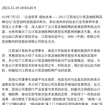
2023-11-19 10:03:45
9
012年7月5日，“云连世界·感知未来——2012’江西省云计算及物联网高
峰论坛”在思创科技园成功举办。来自省内外的知名行业专家和学者、
资深人士齐聚一堂，深入探讨了云计算及物联网的发展趋势和热点问
题，分析和展示了云计算及物联网的典型应用案例和解决方案。本次
论坛由江西省计算机学会、江西省信息中心、IBM（中国）有限公司、
思创数码科技股份有限公司联合主办。
江西省计算机学会理事长、南昌大学副校长李建民教授作开幕致
辞，李教授首先介绍了当前云计算及物联网等新技术发展的宏观环
境，并介绍了江西省云计算及物联网等新兴产业发展概况。他说，今
年是云计算等新技术的务实应用之年，时机良好，我们应当以此为契
机，积极助力江西省云计算及物联网产业的发展。
思创公司董事长游建平先生致辞，他首先对与会嘉宾的到来表示
诚挚欢迎与感谢，并介绍了思创公司在新技术领域的发展情况：近几
年来，思创公司紧跟IT产业发展与变革的步伐，积极关注和跟踪云计
算、物联网、移动互联等新兴技术发展的态势，并取得了一些初步的
成果：成功塑造了苏南运河无锡段“感知航道”信息化工程、“南海一点
通”门户网站建设、“移动南海”掌上门户移动应用等典型案例，中标“苏