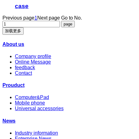
case
Previous page
1
Next page
Go to No.
加载更多
About us
Company profile
Online Message
feedback
Contact
Prouduct
Computer&Pad
Mobile phone
Universal accessories
News
Industry information
Enterprise News