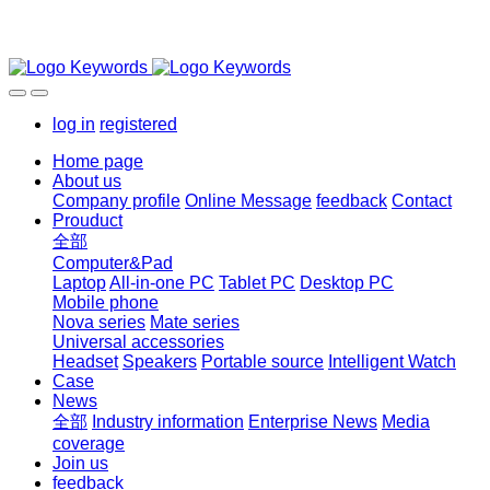
log in
registered
Home page
About us
Company profile
Online Message
feedback
Contact
Prouduct
全部
Computer&Pad
Laptop
All-in-one PC
Tablet PC
Desktop PC
Mobile phone
Nova series
Mate series
Universal accessories
Headset
Speakers
Portable source
Intelligent Watch
Case
News
全部
Industry information
Enterprise News
Media
coverage
Join us
feedback