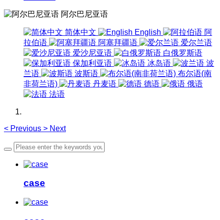
阿尔巴尼亚语
简体中文
English
阿
拉伯语
阿塞拜疆语
爱尔兰语
爱沙尼亚语
白俄罗斯语
保加利亚语
冰岛语
波
兰语
波斯语
布尔语(南
非荷兰语)
丹麦语
德语
俄语
法语
<
Previous
>
Next
case