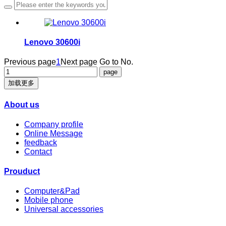
Lenovo 30600i
Previous page
1
Next page
Go to No.
加载更多
About us
Company profile
Online Message
feedback
Contact
Prouduct
Computer&Pad
Mobile phone
Universal accessories