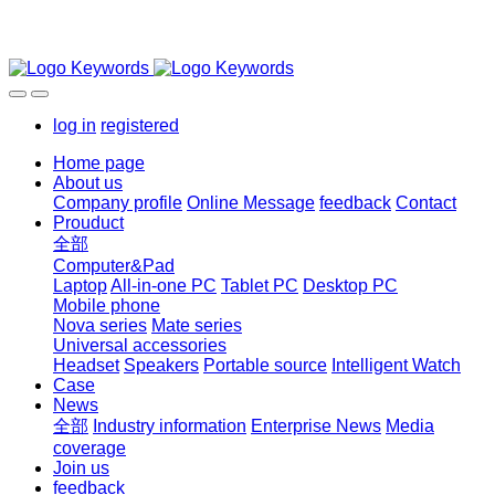
log in
registered
Home page
About us
Company profile
Online Message
feedback
Contact
Prouduct
全部
Computer&Pad
Laptop
All-in-one PC
Tablet PC
Desktop PC
Mobile phone
Nova series
Mate series
Universal accessories
Headset
Speakers
Portable source
Intelligent Watch
Case
News
全部
Industry information
Enterprise News
Media
coverage
Join us
feedback