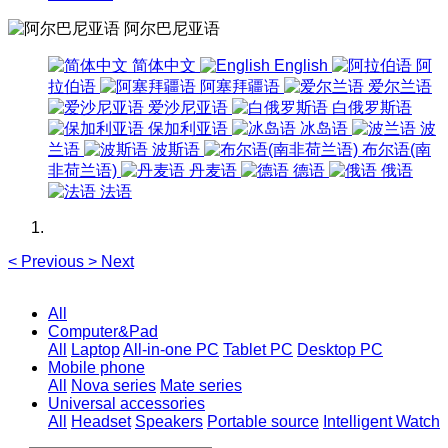
阿尔巴尼亚语
简体中文
English
阿
拉伯语
阿塞拜疆语
爱尔兰语
爱沙尼亚语
白俄罗斯语
保加利亚语
冰岛语
波
兰语
波斯语
布尔语(南
非荷兰语)
丹麦语
德语
俄语
法语
<
Previous
>
Next
All
Computer&Pad
All
Laptop
All-in-one PC
Tablet PC
Desktop PC
Mobile phone
All
Nova series
Mate series
Universal accessories
All
Headset
Speakers
Portable source
Intelligent Watch