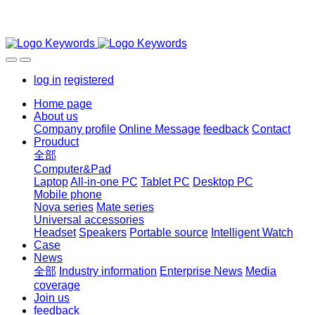
log in
registered
Home page
About us
Company profile
Online Message
feedback
Contact
Prouduct
全部
Computer&Pad
Laptop
All-in-one PC
Tablet PC
Desktop PC
Mobile phone
Nova series
Mate series
Universal accessories
Headset
Speakers
Portable source
Intelligent Watch
Case
News
全部
Industry information
Enterprise News
Media
coverage
Join us
feedback