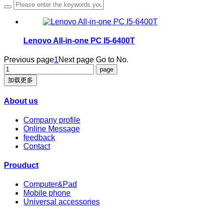
Lenovo All-in-one PC I5-6400T
Previous page
1
Next page
Go to No.
加载更多
About us
Company profile
Online Message
feedback
Contact
Prouduct
Computer&Pad
Mobile phone
Universal accessories